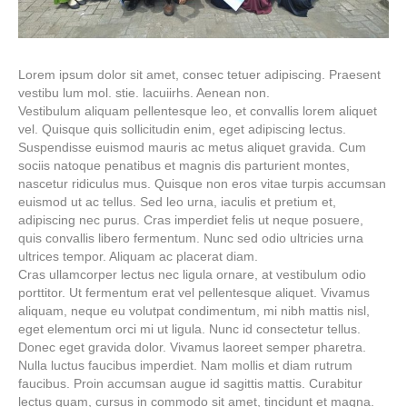
Lorem ipsum dolor sit amet, consec tetuer adipiscing. Praesent
vestibu lum mol. stie. lacuiirhs. Aenean non.
Vestibulum aliquam pellentesque leo, et convallis lorem aliquet
vel. Quisque quis sollicitudin enim, eget adipiscing lectus.
Suspendisse euismod mauris ac metus aliquet gravida. Cum
sociis natoque penatibus et magnis dis parturient montes,
nascetur ridiculus mus. Quisque non eros vitae turpis accumsan
euismod ut ac tellus. Sed leo urna, iaculis et pretium et,
adipiscing nec purus. Cras imperdiet felis ut neque posuere,
quis convallis libero fermentum. Nunc sed odio ultricies urna
ultrices tempor. Aliquam ac placerat diam.
Cras ullamcorper lectus nec ligula ornare, at vestibulum odio
porttitor. Ut fermentum erat vel pellentesque aliquet. Vivamus
aliquam, neque eu volutpat condimentum, mi nibh mattis nisl,
eget elementum orci mi ut ligula. Nunc id consectetur tellus.
Donec eget gravida dolor. Vivamus laoreet semper pharetra.
Nulla luctus faucibus imperdiet. Nam mollis et diam rutrum
faucibus. Proin accumsan augue id sagittis mattis. Curabitur
lectus quam, cursus in commodo sit amet, tincidunt et magna.