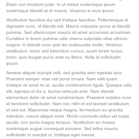
Etiam non tincidunt justo. In ut metus scelerisque ipsum
scelerisque blandit at id mauris. Vivamus in eros ipsum.
Vestibulum faucibus dui sed tristique faucibus. Pellentesque id
dignissim nunc, id blandit nisl. Mauris vulputate purus at blandit
pulvinar. Sed ullamcorper mauris sit amet accumsan accumsan.
Curabitur in lorem pulvinar odio viverra vulputate vitae ultrices
magna. In blandit nunc quis leo malesuada mollis. Vivamus
vestibulum, tortor sed bibendum cursus, quam lorem luctus
tortor, quis feugiat purus ante eu libero. Nulla id sollicitudin
ipsum.
Aenean aliquet suscipit velit, sed gravida sem egestas quis.
Praesent semper vitae nisl porta ornare. Nam velit quam,
tristique sit amet mi at, iaculis condimentum ligula. Quisque odio
elit, egestas et dui a, lacinia vehicula ante. Nam blandit
elementum dolor sit amet condimentum. Praesent sodales nunc
id hendrerit sollicitudin. Nam nec nibh et est laoreet vestibulum
et sed est. Maecenas neque magna, fermentum eu gravida
interdum, rutrum aliquet enim. Morbi commodo tellus vel turpis
iaculis, non porta magna tempus. Vestibulum eu massa
scelerisque augue consequat posuere. Sed tellus mauris,
sollicitudin in suscipit ut, tristique eget massa.