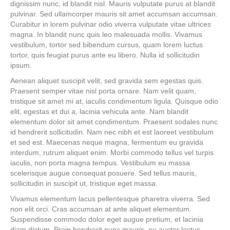
dignissim nunc, id blandit nisl. Mauris vulputate purus at blandit
pulvinar. Sed ullamcorper mauris sit amet accumsan accumsan.
Curabitur in lorem pulvinar odio viverra vulputate vitae ultrices
magna. In blandit nunc quis leo malesuada mollis. Vivamus
vestibulum, tortor sed bibendum cursus, quam lorem luctus
tortor, quis feugiat purus ante eu libero. Nulla id sollicitudin
ipsum.
Aenean aliquet suscipit velit, sed gravida sem egestas quis.
Praesent semper vitae nisl porta ornare. Nam velit quam,
tristique sit amet mi at, iaculis condimentum ligula. Quisque odio
elit, egestas et dui a, lacinia vehicula ante. Nam blandit
elementum dolor sit amet condimentum. Praesent sodales nunc
id hendrerit sollicitudin. Nam nec nibh et est laoreet vestibulum
et sed est. Maecenas neque magna, fermentum eu gravida
interdum, rutrum aliquet enim. Morbi commodo tellus vel turpis
iaculis, non porta magna tempus. Vestibulum eu massa
scelerisque augue consequat posuere. Sed tellus mauris,
sollicitudin in suscipit ut, tristique eget massa.
Vivamus elementum lacus pellentesque pharetra viverra. Sed
non elit orci. Cras accumsan at ante aliquet elementum.
Suspendisse commodo dolor eget augue pretium, et lacinia
diam dictum. Proin hendrerit nunc mauris, eu auctor lectus