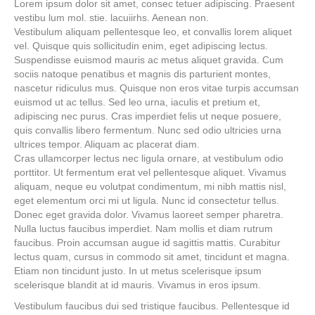
Lorem ipsum dolor sit amet, consec tetuer adipiscing. Praesent
vestibu lum mol. stie. lacuiirhs. Aenean non.
Vestibulum aliquam pellentesque leo, et convallis lorem aliquet
vel. Quisque quis sollicitudin enim, eget adipiscing lectus.
Suspendisse euismod mauris ac metus aliquet gravida. Cum
sociis natoque penatibus et magnis dis parturient montes,
nascetur ridiculus mus. Quisque non eros vitae turpis accumsan
euismod ut ac tellus. Sed leo urna, iaculis et pretium et,
adipiscing nec purus. Cras imperdiet felis ut neque posuere,
quis convallis libero fermentum. Nunc sed odio ultricies urna
ultrices tempor. Aliquam ac placerat diam.
Cras ullamcorper lectus nec ligula ornare, at vestibulum odio
porttitor. Ut fermentum erat vel pellentesque aliquet. Vivamus
aliquam, neque eu volutpat condimentum, mi nibh mattis nisl,
eget elementum orci mi ut ligula. Nunc id consectetur tellus.
Donec eget gravida dolor. Vivamus laoreet semper pharetra.
Nulla luctus faucibus imperdiet. Nam mollis et diam rutrum
faucibus. Proin accumsan augue id sagittis mattis. Curabitur
lectus quam, cursus in commodo sit amet, tincidunt et magna.
Etiam non tincidunt justo. In ut metus scelerisque ipsum
scelerisque blandit at id mauris. Vivamus in eros ipsum.
Vestibulum faucibus dui sed tristique faucibus. Pellentesque id