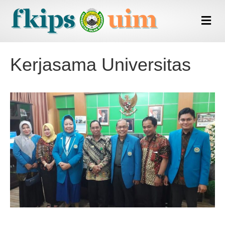
M
e
n
u
Kerjasama Universitas