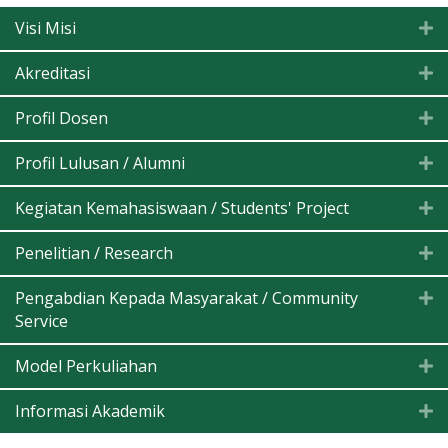
Visi Misi
E
Akreditasi
E
Profil Dosen
E
Profil Lulusan / Alumni
E
Kegiatan Kemahasiswaan / Students' Project
E
Penelitian / Research
E
Pengabdian Kepada Masyarakat / Community
E
Service
Model Perkuliahan
E
Informasi Akademik
E