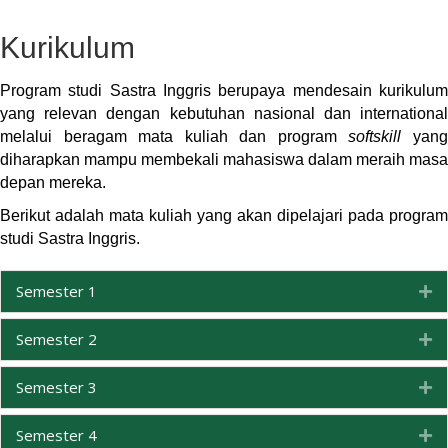
Kurikulum
Program studi Sastra Inggris berupaya mendesain kurikulum
yang relevan dengan kebutuhan nasional dan international
melalui beragam mata kuliah dan program
softskill
yan
diharapkan mampu membekali mahasiswa dalam meraih masa
depan mereka.
Berikut adalah mata kuliah yang akan dipelajari pada program
studi Sastra Inggris.
Semester 1
Ex
Semester 2
Ex
Semester 3
Ex
Semester 4
Ex