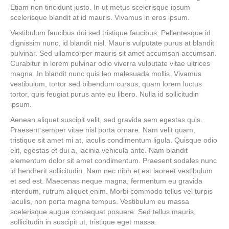
Etiam non tincidunt justo. In ut metus scelerisque ipsum
scelerisque blandit at id mauris. Vivamus in eros ipsum.
Vestibulum faucibus dui sed tristique faucibus. Pellentesque id
dignissim nunc, id blandit nisl. Mauris vulputate purus at blandit
pulvinar. Sed ullamcorper mauris sit amet accumsan accumsan.
Curabitur in lorem pulvinar odio viverra vulputate vitae ultrices
magna. In blandit nunc quis leo malesuada mollis. Vivamus
vestibulum, tortor sed bibendum cursus, quam lorem luctus
tortor, quis feugiat purus ante eu libero. Nulla id sollicitudin
ipsum.
Aenean aliquet suscipit velit, sed gravida sem egestas quis.
Praesent semper vitae nisl porta ornare. Nam velit quam,
tristique sit amet mi at, iaculis condimentum ligula. Quisque odio
elit, egestas et dui a, lacinia vehicula ante. Nam blandit
elementum dolor sit amet condimentum. Praesent sodales nunc
id hendrerit sollicitudin. Nam nec nibh et est laoreet vestibulum
et sed est. Maecenas neque magna, fermentum eu gravida
interdum, rutrum aliquet enim. Morbi commodo tellus vel turpis
iaculis, non porta magna tempus. Vestibulum eu massa
scelerisque augue consequat posuere. Sed tellus mauris,
sollicitudin in suscipit ut, tristique eget massa.