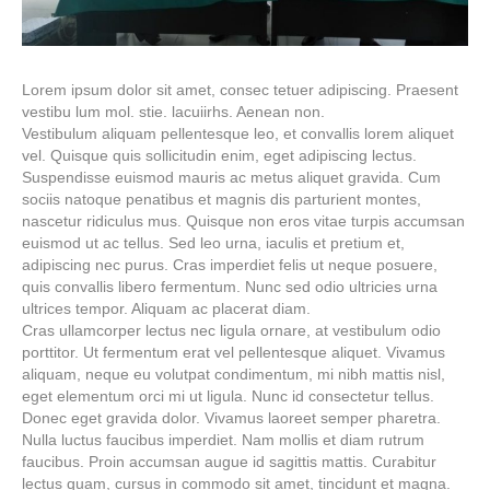
Lorem ipsum dolor sit amet, consec tetuer adipiscing. Praesent
vestibu lum mol. stie. lacuiirhs. Aenean non.
Vestibulum aliquam pellentesque leo, et convallis lorem aliquet
vel. Quisque quis sollicitudin enim, eget adipiscing lectus.
Suspendisse euismod mauris ac metus aliquet gravida. Cum
sociis natoque penatibus et magnis dis parturient montes,
nascetur ridiculus mus. Quisque non eros vitae turpis accumsan
euismod ut ac tellus. Sed leo urna, iaculis et pretium et,
adipiscing nec purus. Cras imperdiet felis ut neque posuere,
quis convallis libero fermentum. Nunc sed odio ultricies urna
ultrices tempor. Aliquam ac placerat diam.
Cras ullamcorper lectus nec ligula ornare, at vestibulum odio
porttitor. Ut fermentum erat vel pellentesque aliquet. Vivamus
aliquam, neque eu volutpat condimentum, mi nibh mattis nisl,
eget elementum orci mi ut ligula. Nunc id consectetur tellus.
Donec eget gravida dolor. Vivamus laoreet semper pharetra.
Nulla luctus faucibus imperdiet. Nam mollis et diam rutrum
faucibus. Proin accumsan augue id sagittis mattis. Curabitur
lectus quam, cursus in commodo sit amet, tincidunt et magna.