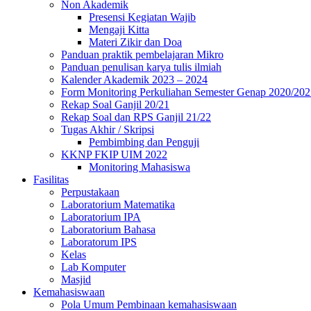
Non Akademik
Presensi Kegiatan Wajib
Mengaji Kitta
Materi Zikir dan Doa
Panduan praktik pembelajaran Mikro
Panduan penulisan karya tulis ilmiah
Kalender Akademik 2023 – 2024
Form Monitoring Perkuliahan Semester Genap 2020/202
Rekap Soal Ganjil 20/21
Rekap Soal dan RPS Ganjil 21/22
Tugas Akhir / Skripsi
Pembimbing dan Penguji
KKNP FKIP UIM 2022
Monitoring Mahasiswa
Fasilitas
Perpustakaan
Laboratorium Matematika
Laboratorium IPA
Laboratorium Bahasa
Laboratorum IPS
Kelas
Lab Komputer
Masjid
Kemahasiswaan
Pola Umum Pembinaan kemahasiswaan