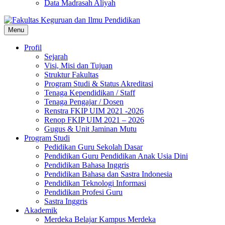
Data Madrasah Aliyah
Menu
Profil
Sejarah
Visi, Misi dan Tujuan
Struktur Fakultas
Program Studi & Status Akreditasi
Tenaga Kependidikan / Staff
Tenaga Pengajar / Dosen
Renstra FKIP UIM 2021 -2026
Renop FKIP UIM 2021 – 2026
Gugus & Unit Jaminan Mutu
Program Studi
Pedidikan Guru Sekolah Dasar
Pendidikan Guru Pendidikan Anak Usia Dini
Pendidikan Bahasa Inggris
Pendidikan Bahasa dan Sastra Indonesia
Pendidikan Teknologi Informasi
Pendidikan Profesi Guru
Sastra Inggris
Akademik
Merdeka Belajar Kampus Merdeka