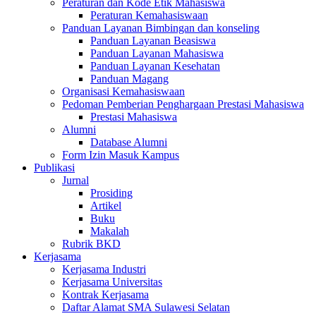
Peraturan dan Kode Etik Mahasiswa
Peraturan Kemahasiswaan
Panduan Layanan Bimbingan dan konseling
Panduan Layanan Beasiswa
Panduan Layanan Mahasiswa
Panduan Layanan Kesehatan
Panduan Magang
Organisasi Kemahasiswaan
Pedoman Pemberian Penghargaan Prestasi Mahasiswa
Prestasi Mahasiswa
Alumni
Database Alumni
Form Izin Masuk Kampus
Publikasi
Jurnal
Prosiding
Artikel
Buku
Makalah
Rubrik BKD
Kerjasama
Kerjasama Industri
Kerjasama Universitas
Kontrak Kerjasama
Daftar Alamat SMA Sulawesi Selatan