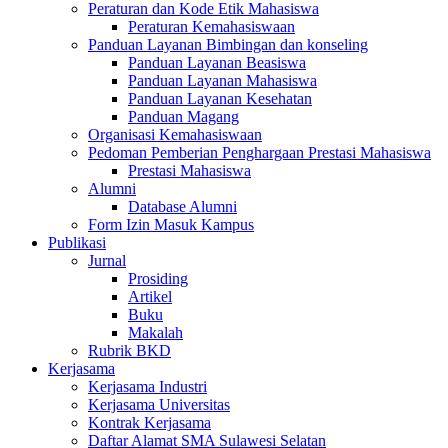
Peraturan dan Kode Etik Mahasiswa
Peraturan Kemahasiswaan
Panduan Layanan Bimbingan dan konseling
Panduan Layanan Beasiswa
Panduan Layanan Mahasiswa
Panduan Layanan Kesehatan
Panduan Magang
Organisasi Kemahasiswaan
Pedoman Pemberian Penghargaan Prestasi Mahasiswa
Prestasi Mahasiswa
Alumni
Database Alumni
Form Izin Masuk Kampus
Publikasi
Jurnal
Prosiding
Artikel
Buku
Makalah
Rubrik BKD
Kerjasama
Kerjasama Industri
Kerjasama Universitas
Kontrak Kerjasama
Daftar Alamat SMA Sulawesi Selatan