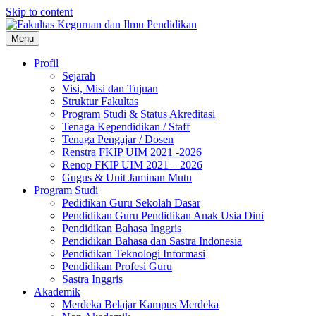
Skip to content
Menu
Profil
Sejarah
Visi, Misi dan Tujuan
Struktur Fakultas
Program Studi & Status Akreditasi
Tenaga Kependidikan / Staff
Tenaga Pengajar / Dosen
Renstra FKIP UIM 2021 -2026
Renop FKIP UIM 2021 – 2026
Gugus & Unit Jaminan Mutu
Program Studi
Pedidikan Guru Sekolah Dasar
Pendidikan Guru Pendidikan Anak Usia Dini
Pendidikan Bahasa Inggris
Pendidikan Bahasa dan Sastra Indonesia
Pendidikan Teknologi Informasi
Pendidikan Profesi Guru
Sastra Inggris
Akademik
Merdeka Belajar Kampus Merdeka