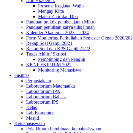
Non Akademik
Presensi Kegiatan Wajib
Mengaji Kitta
Materi Zikir dan Doa
Panduan praktik pembelajaran Mikro
Panduan penulisan karya tulis ilmiah
Kalender Akademik 2023 – 2024
Form Monitoring Perkuliahan Semester Genap 2020/202
Rekap Soal Ganjil 20/21
Rekap Soal dan RPS Ganjil 21/22
Tugas Akhir / Skripsi
Pembimbing dan Penguji
KKNP FKIP UIM 2022
Monitoring Mahasiswa
Fasilitas
Perpustakaan
Laboratorium Matematika
Laboratorium IPA
Laboratorium Bahasa
Laboratorum IPS
Kelas
Lab Komputer
Masjid
Kemahasiswaan
Pola Umum Pembinaan kemahasiswaan