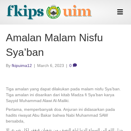
M
e
n
u
Amalan Malam Nisfu
Sya’ban
By
fkipuima12
|
March 6, 2023
|
0
Tiga amalan yang dapat dilakukan pada malam nisfu Sya’ban.
Tiga amalan ini disarikan dari kitab Madza fi Sya’ban karya
Sayyid Muhammad Alawi Al-Maliki.
Pertama, memperbanyak doa. Anjuran ini didasarkan pada
hadits riwayat Abu Bakar bahwa Nabi Muhammad SAW
bersabda,
ينزل الله إلى السماء الدنيا ليلة النصف من شعبان فيغفر لكل شيء، إلا