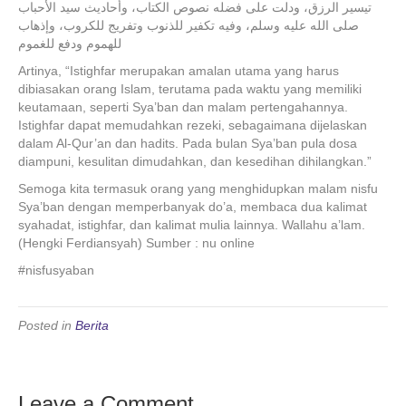
تيسير الرزق، ودلت على فضله نصوص الكتاب، وأحاديث سيد الأحباب
صلى الله عليه وسلم، وفيه تكفير للذنوب وتفريج للكروب، وإذهاب
للهموم ودفع للغموم
Artinya, “Istighfar merupakan amalan utama yang harus
dibiasakan orang Islam, terutama pada waktu yang memiliki
keutamaan, seperti Sya’ban dan malam pertengahannya.
Istighfar dapat memudahkan rezeki, sebagaimana dijelaskan
dalam Al-Qur’an dan hadits. Pada bulan Sya’ban pula dosa
diampuni, kesulitan dimudahkan, dan kesedihan dihilangkan.”
Semoga kita termasuk orang yang menghidupkan malam nisfu
Sya’ban dengan memperbanyak do’a, membaca dua kalimat
syahadat, istighfar, dan kalimat mulia lainnya. Wallahu a’lam.
(Hengki Ferdiansyah) Sumber : nu online
#nisfusyaban
Posted in
Berita
Leave a Comment