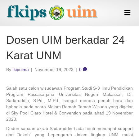
M
e
n
u
Dosen UIM berkadar 24
Karat UNM
By
fkipuima
|
November 19, 2023
|
0
Salah satu calon wisudawan Program Studi S-3 Ilmu Pendidikan
Program Pascasarjana Universitas Negeri Makassar, Dr.
Sadaruddin, S.Pd., M.Pd., sangat merasa penuh haru dan
bahagia pada acara Malam Ramah Tamah Wisuda yang digelar
di Sky Pool Claro Hotel & Convention pada ahad 19 November
2023.
Deden sapaan akrab Sadaruddin tiada henti mendapat support
dari “tokoh” yang bepengaruh dalam lingkup UNM mulai