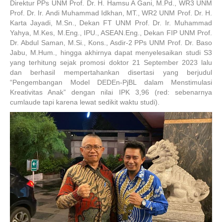
Direktur PPs UNM Prof. Dr. H. Hamsu A Gani, M.Pd., WR3 UNM
Prof. Dr. Ir. Andi Muhammad Idkhan, MT., WR2 UNM Prof. Dr. H.
Karta Jayadi, M.Sn., Dekan FT UNM Prof. Dr. Ir. Muhammad
Yahya, M.Kes, M.Eng., IPU., ASEAN.Eng., Dekan FIP UNM Prof.
Dr. Abdul Saman, M.Si., Kons., Asdir-2 PPs UNM Prof. Dr. Baso
Jabu, M.Hum., hingga akhirnya dapat menyelesaikan studi S3
yang terhitung sejak promosi doktor 21 September 2023 lalu
dan berhasil mempertahankan disertasi yang berjudul
“Pengembangan Model DEDEn-PjBL dalam Menstimulasi
Kreativitas Anak” dengan nilai IPK 3,96 (red: sebenarnya
cumlaude tapi karena lewat sedikit waktu studi).