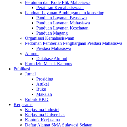
Peraturan dan Kode Etik Mahasiswa
Peraturan Kemahasiswaan
Panduan Layanan Bimbingan dan konseling
Panduan Layanan Beasiswa
Panduan Layanan Mahasiswa
Panduan Layanan Kesehatan
Panduan Magang
Organisasi Kemahasiswaan
Pedoman Pemberian Penghargaan Prestasi Mahasiswa
Prestasi Mahasiswa
Alumni
Database Alumni
Form Izin Masuk Kampus
Publikasi
Jurnal
Prosiding
Artikel
Buku
Makalah
Rubrik BKD
Kerjasama
Kerjasama Industri
Kerjasama Universitas
Kontrak Kerjasama
Daftar Alamat SMA Sulawesi Selatan