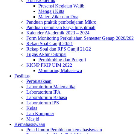
Non Akademik
Presensi Kegiatan Wajib
Mengaji Kitta
Materi Zikir dan Doa
Panduan praktik pembelajaran Mikro
Panduan penulisan karya tulis ilmiah
Kalender Akademik 2023 – 2024
Form Monitoring Perkuliahan Semester Genap 2020/202
Rekap Soal Ganjil 20/21
Rekap Soal dan RPS Ganjil 21/22
Tugas Akhir / Skripsi
Pembimbing dan Penguji
KKNP FKIP UIM 2022
Monitoring Mahasiswa
Fasilitas
Perpustakaan
Laboratorium Matematika
Laboratorium IPA
Laboratorium Bahasa
Laboratorum IPS
Kelas
Lab Komputer
Masjid
Kemahasiswaan
Pola Umum Pembinaan kemahasiswaan