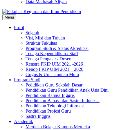
Data Madrasah Aliyah
Menu
Profil
Sejarah
Visi, Misi dan Tujuan
Struktur Fakultas
Program Studi & Status Akreditasi
Tenaga Kependidikan / Staff
Tenaga Pengajar / Dosen
Renstra FKIP UIM 2021 -2026
Renop FKIP UIM 2021 – 2026
Gugus & Unit Jaminan Mutu
Program Studi
Pedidikan Guru Sekolah Dasar
Pendidikan Guru Pendidikan Anak Usia Dini
Pendidikan Bahasa Inggris
Pendidikan Bahasa dan Sastra Indonesia
Pendidikan Teknologi Informasi
Pendidikan Profesi Guru
Sastra Inggris
Akademik
Merdeka Belajar Kampus Merdeka