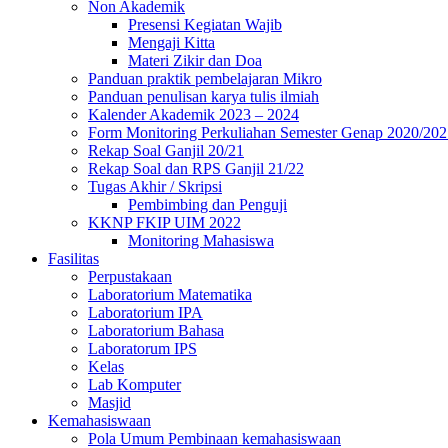
Non Akademik
Presensi Kegiatan Wajib
Mengaji Kitta
Materi Zikir dan Doa
Panduan praktik pembelajaran Mikro
Panduan penulisan karya tulis ilmiah
Kalender Akademik 2023 – 2024
Form Monitoring Perkuliahan Semester Genap 2020/202
Rekap Soal Ganjil 20/21
Rekap Soal dan RPS Ganjil 21/22
Tugas Akhir / Skripsi
Pembimbing dan Penguji
KKNP FKIP UIM 2022
Monitoring Mahasiswa
Fasilitas
Perpustakaan
Laboratorium Matematika
Laboratorium IPA
Laboratorium Bahasa
Laboratorum IPS
Kelas
Lab Komputer
Masjid
Kemahasiswaan
Pola Umum Pembinaan kemahasiswaan