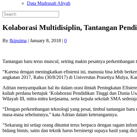
Data Madrasah Aliyah
Kolaborasi Multidisiplin, Tantangan Pend
By
fkipuima
|
January 8, 2018
|
0
Tantangan baru terus muncul, seiring makin pesatnya perkembangan te
“Karena dengan meningkatkan efisiensi ini, manusia bisa lebih ber
angkatan 2017, Rabu (30/8/2017) di Universitas Prasetiya Mulya, 
Adrian menyampaikan hal itu dalam orasi ilmiah Peningkatan Efisie
kuliah perdana bertajuk ‘Kolaborasi Pendidikan Tinggi dan Dunia Us
Wilayah III, mitra-mitra kerjasama, serta kepala sekolah SMA sederaj
“Dengan perkembangan teknologi yang pesat, timbul tantangan baru ma
masa-masa sebelumnya,” kata Adrian dalam keterangannya.
“Sekarang ini setiap orang dituntut terus berpacu dengan ragam inform
bidang bisnis, sains dan teknik harus bersinergi supaya hasil yang dici