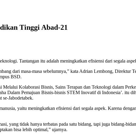
idikan Tinggi Abad-21
knologi. Tantangan itu adalah meningkatkan efisiensi dari segala aspe
kembang dari masa-masa sebelumnya,” kata Adrian Lembong, Direktur 
Kampus BSD.
nsi Melalui Kolaborasi Bisnis, Sains Terapan dan Teknologi dalam Pe
aha Dalam Pemajuan Bisnis-bisnis STEM Inovatif di Indonesia’. itu di
at se-Jabodetabek.
nusia, yaitu meningkatkan efisiensi dari segala aspek. Karena dengan
asi, yang tidak hanya terbatas pada satu bidang, tapi juga bidang-bida
ptakan bisa lebih optimal,” ujarnya.