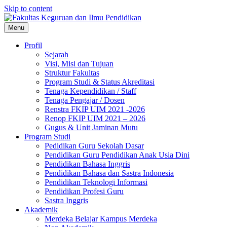
Skip to content
Menu
Profil
Sejarah
Visi, Misi dan Tujuan
Struktur Fakultas
Program Studi & Status Akreditasi
Tenaga Kependidikan / Staff
Tenaga Pengajar / Dosen
Renstra FKIP UIM 2021 -2026
Renop FKIP UIM 2021 – 2026
Gugus & Unit Jaminan Mutu
Program Studi
Pedidikan Guru Sekolah Dasar
Pendidikan Guru Pendidikan Anak Usia Dini
Pendidikan Bahasa Inggris
Pendidikan Bahasa dan Sastra Indonesia
Pendidikan Teknologi Informasi
Pendidikan Profesi Guru
Sastra Inggris
Akademik
Merdeka Belajar Kampus Merdeka